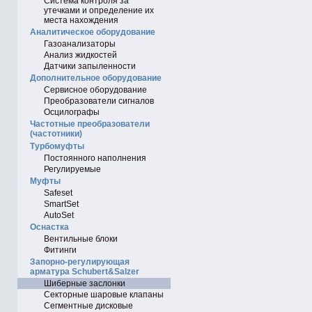
Система контроля за
утечками и определение их
места нахождения
Аналитическое оборудование
Газоанализаторы
Анализ жидкостей
Датчики запыленности
Дополнительное оборудование
Сервисное оборудование
Преобразователи сигналов
Осцилографы
Частотные преобразователи
(частотники)
Турбомуфты
Постоянного наполнения
Регулируемые
Муфты
Safeset
SmartSet
AutoSet
Оснастка
Вентильные блоки
Фитинги
Запорно-регулирующая
арматура Schubert&Salzer
Шиберные заслонки
Секторные шаровые клапаны
Сегментные дисковые