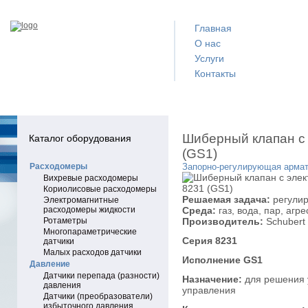
Главная
О нас
Услуги
Контакты
Шиберный клапан с
Каталог оборудования
(GS1)
Расходомеры
Запорно-регулирующая армат
Вихревые расходомеры
Кориолисовые расходомеры
Решаемая задача:
регулир
Электромагнитные
расходомеры жидкости
Среда:
газ, вода, пар, агр
Ротаметры
Производитель:
Schubert 
Многопараметрические
Серия 8231
датчики
Малых расходов датчики
Исполнение
GS1
Давление
Датчики перепада (разности)
Назначение:
для решения 
давления
управления
Датчики (преобразователи)
избыточного давления