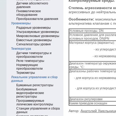
Контролируемые среды:
Датчики абсолютного
давления
Степень агрессивности 
Пневматическое
агрессивных до нейтральн
оборудование
Преобразователи давления
Особенности:
максимальн
альтернатива клапанам с 
Уровнемеры
Радарные уровнемеры
Условные проходы, DN
Ультразвуковые уровнемеры
Условное давление для разли
Микроволновые уровнемеры
условных проходов, DN|PN
Емкостные уровнемеры
Материал корпуса (варианты):
Сигнализаторы уровня
Температура
- из углеродис
Датчики температуры и
- из нержавеющ
преобразователи
Реле температуры
Диапазон температур окружа
Нормирующие
среды, °С:
преобразователи
Диапазоны рабочих температур
Термометры
Локальное управление и сбор
- для корпуса из нержавею
данных
Бумажные регистраторы
- для корпуса из углеродис
Безбумажные
видеографические
регистраторы
Диапазон регулировки
Программируемые
Каким приводом оснащен
логические контроллеры
Станции управления и сбора
Автор:
Анатолий Хмельниц
данных