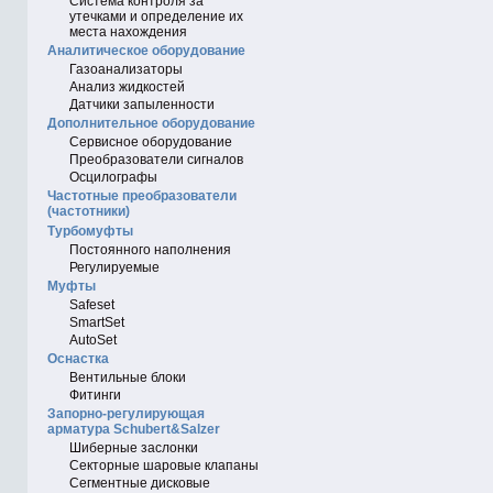
Система контроля за
утечками и определение их
места нахождения
Аналитическое оборудование
Газоанализаторы
Анализ жидкостей
Датчики запыленности
Дополнительное оборудование
Сервисное оборудование
Преобразователи сигналов
Осцилографы
Частотные преобразователи
(частотники)
Турбомуфты
Постоянного наполнения
Регулируемые
Муфты
Safeset
SmartSet
AutoSet
Оснастка
Вентильные блоки
Фитинги
Запорно-регулирующая
арматура Schubert&Salzer
Шиберные заслонки
Секторные шаровые клапаны
Сегментные дисковые