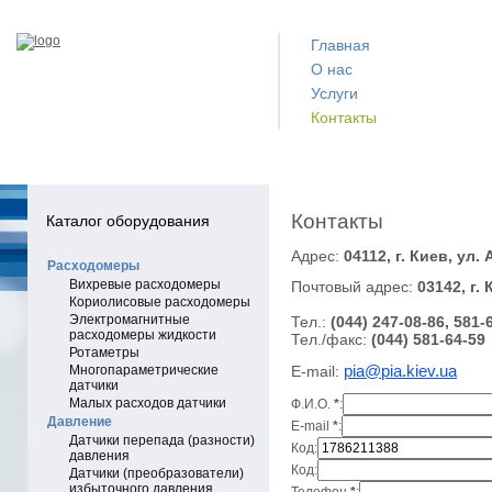
Главная
О нас
Услуги
Контакты
Контакты
Каталог оборудования
Адрес:
04112, г. Киев, ул.
Расходомеры
Вихревые расходомеры
Почтовый адрес:
03142, г. 
Кориолисовые расходомеры
Электромагнитные
Тел.:
(044) 247-08-86, 581-
расходомеры жидкости
Тел./факс:
(044) 581-64-59
Ротаметры
pia@pia.kiev.ua
Многопараметрические
E-mail:
датчики
Малых расходов датчики
Ф.И.О.
*
:
Давление
E-mail
*
:
Датчики перепада (разности)
Код:
давления
Код:
Датчики (преобразователи)
избыточного давления