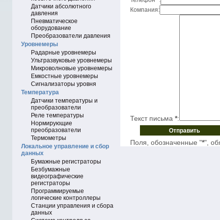
Телефон
*
:
Датчики абсолютного
Компания:
давления
Пневматическое
оборудование
Преобразователи давления
Уровнемеры
Радарные уровнемеры
Ультразвуковые уровнемеры
Микроволновые уровнемеры
Емкостные уровнемеры
Сигнализаторы уровня
Температура
Датчики температуры и
преобразователи
Реле температуры
Текст письма
*
:
Нормирующие
преобразователи
Термометры
Поля, обозначенные "
*
", о
Локальное управление и сбор
данных
Бумажные регистраторы
Безбумажные
видеографические
регистраторы
Программируемые
логические контроллеры
Станции управления и сбора
данных