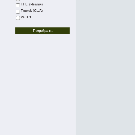
I.T.E. (Италия)
Truelok (США)
VOITH