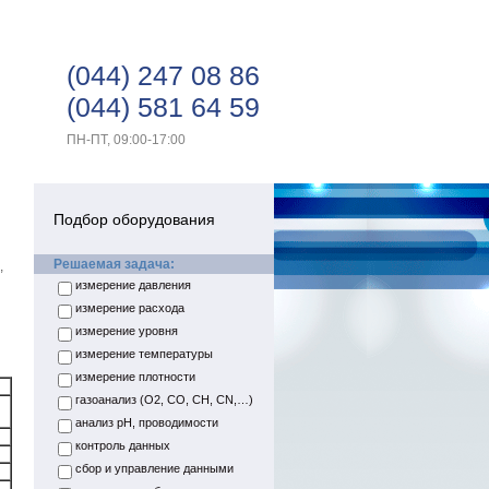
(044) 247 08 86
(044) 581 64 59
ПН-ПТ, 09:00-17:00
Подбор оборудования
Решаемая задача:
,
измерение давления
измерение расхода
измерение уровня
измерение температуры
измерение плотности
газоанализ (О2, СО, СН, СN,…)
анализ pH, проводимости
контроль данных
сбор и управление данными