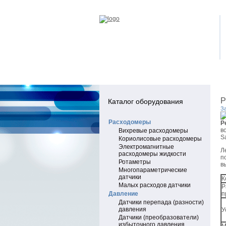
Р
Каталог оборудования
З
Расходомеры
Р
в
Вихревые расходомеры
S
Кориолисовые расходомеры
Электромагнитные
Л
расходомеры жидкости
п
Ротаметры
в
Многопараметрические
датчики
К
Малых расходов датчики
Р
Давление
п
Датчики перепада (разности)
давления
У
Датчики (преобразователи)
избыточного давления