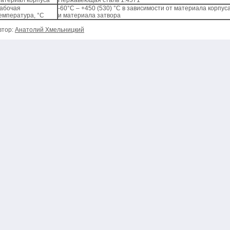
атериал корпуса
Нержавеющая сталь 1.4571
абочая
-60°C – +450 (530) °C в зависимости от материала корпус
емпература, °С
и материала затвора
втор:
Анатолий Хмельницкий