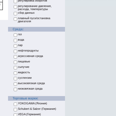
регулировка оборотов
а
регулирование давления,
расхода, температуры
сбор данных
плавный пуск/остановка
двигателя
Среда:
газ
вода
пар
нефтепродукты
агрессивная среда
пищевые
сыпучие
жидкость
суспензии
высоковязкая среда
низковязкая среда
Торговые марки:
YOKOGAWA (Япония)
Schubert & Salzer (Германия)
VEGA (Германия)