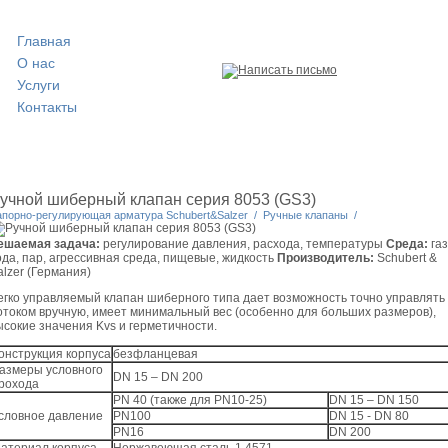
Главная
О нас
Услуги
Контакты
учной шиберный клапан серия 8053 (GS3)
апорно-регулирующая арматура Schubert&Salzer
/
Ручные клапаны
/
ешаемая задача:
регулирование давления, расхода, температуры
Среда:
газ
ода, пар, агрессивная среда, пищевые, жидкость
Производитель:
Schubert &
alzer (Германия)
егко управляемый клапан шиберного типа дает возможность точно управлять
отоком вручную, имеет минимальный вес (особенно для больших размеров),
ысокие значения Kvs и герметичности.
онструкция корпуса
безфланцевая
азмеры условного
DN 15 – DN 200
рохода
PN 40 (также для PN10-25)
DN 15 – DN 150
словное давление
PN100
DN 15 - DN 80
PN16
DN 200