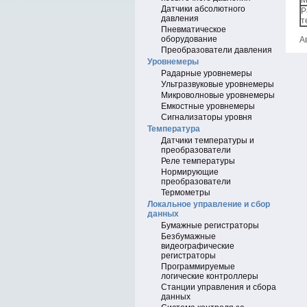
М
Датчики абсолютного
Р
давления
т
Пневматическое
оборудование
А
Преобразователи давления
Уровнемеры
Радарные уровнемеры
Ультразвуковые уровнемеры
Микроволновые уровнемеры
Емкостные уровнемеры
Сигнализаторы уровня
Температура
Датчики температуры и
преобразователи
Реле температуры
Нормирующие
преобразователи
Термометры
Локальное управление и сбор
данных
Бумажные регистраторы
Безбумажные
видеографические
регистраторы
Программируемые
логические контроллеры
Станции управления и сбора
данных