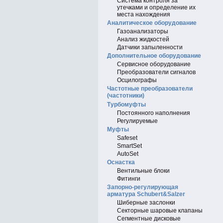
Система контроля за
утечками и определение их
места нахождения
Аналитическое оборудование
Газоанализаторы
Анализ жидкостей
Датчики запыленности
Дополнительное оборудование
Сервисное оборудование
Преобразователи сигналов
Осцилографы
Частотные преобразователи
(частотники)
Турбомуфты
Постоянного наполнения
Регулируемые
Муфты
Safeset
SmartSet
AutoSet
Оснастка
Вентильные блоки
Фитинги
Запорно-регулирующая
арматура Schubert&Salzer
Шиберные заслонки
Секторные шаровые клапаны
Сегментные дисковые