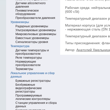
Датчики абсолютного
давления
Рабочая среда: нейтральная
Пневматическое
(600 cSt)
оборудование
Преобразователи давления
Температурный диапазон раб
Уровнемеры
Материал корпуса (для усл
Радарные уровнемеры
- нержавеющая сталь (DN 15
Ультразвуковые уровнемеры
Микроволновые уровнемеры
Температурный диапазон вн
Емкостные уровнемеры
Сигнализаторы уровня
Типы присоединения: флан
Температура
Автор:
Анатолий Хмельниц
Датчики температуры и
преобразователи
Реле температуры
Нормирующие
преобразователи
Термометры
Локальное управление и сбор
данных
Бумажные регистраторы
Безбумажные
видеографические
регистраторы
Программируемые
логические контроллеры
Станции управления и сбора
данных