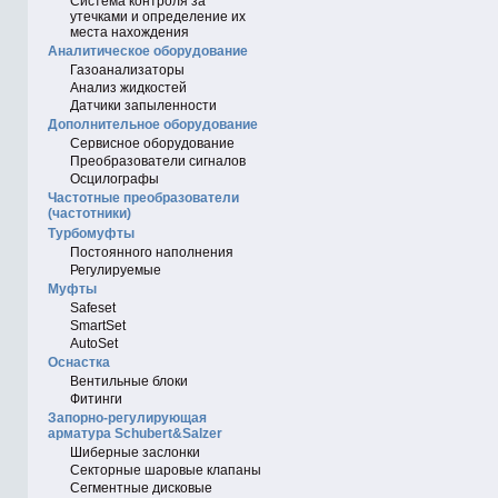
Система контроля за
утечками и определение их
места нахождения
Аналитическое оборудование
Газоанализаторы
Анализ жидкостей
Датчики запыленности
Дополнительное оборудование
Сервисное оборудование
Преобразователи сигналов
Осцилографы
Частотные преобразователи
(частотники)
Турбомуфты
Постоянного наполнения
Регулируемые
Муфты
Safeset
SmartSet
AutoSet
Оснастка
Вентильные блоки
Фитинги
Запорно-регулирующая
арматура Schubert&Salzer
Шиберные заслонки
Секторные шаровые клапаны
Сегментные дисковые