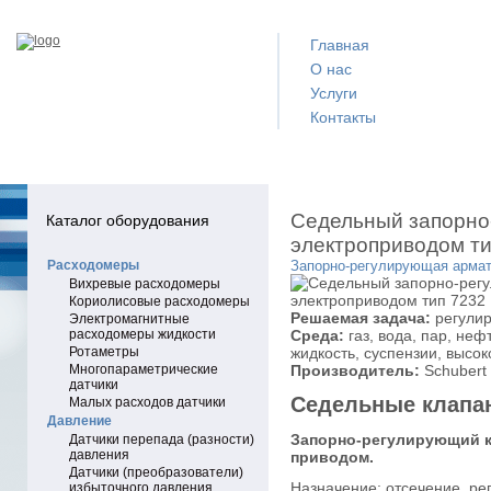
Главная
О нас
Услуги
Контакты
Седельный запорно
Каталог оборудования
электроприводом ти
Расходомеры
Запорно-регулирующая армат
Вихревые расходомеры
Кориолисовые расходомеры
Решаемая задача:
регулир
Электромагнитные
расходомеры жидкости
Среда:
газ, вода, пар, не
Ротаметры
жидкость, суспензии, высок
Многопараметрические
Производитель:
Schubert 
датчики
Седельные клапан
Малых расходов датчики
Давление
Запорно-регулирующий к
Датчики перепада (разности)
давления
приводом.
Датчики (преобразователи)
Назначение: отсечение, рег
избыточного давления