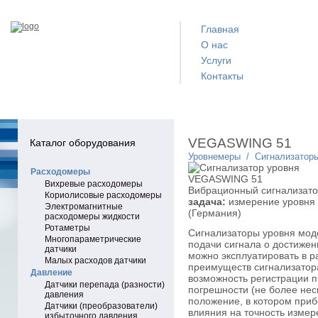
Главная
О нас
Услуги
Контакты
VEGASWING 51
Каталог оборудования
Уровнемеры
/
Сигнализатор
Расходомеры
Вихревые расходомеры
Вибрационный сигнализато
Кориолисовые расходомеры
задача:
измерение уровня
Электромагнитные
(Германия)
расходомеры жидкости
Ротаметры
Сигнализаторы уровня мо
Многопараметрические
подачи сигнала о достижен
датчики
можно эксплуатировать в 
Малых расходов датчики
преимуществ сигнализатор
Давление
возможность регистрации п
Датчики перепада (разности)
погрешности (не более нес
давления
положение, в котором приб
Датчики (преобразователи)
влияния на точность изме
избыточного давления