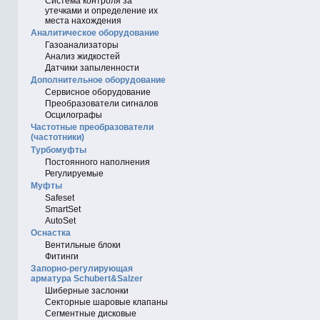
Система контроля за
утечками и определение их
места нахождения
Аналитическое оборудование
Газоанализаторы
Анализ жидкостей
Датчики запыленности
Дополнительное оборудование
Сервисное оборудование
Преобразователи сигналов
Осцилографы
Частотные преобразователи
(частотники)
Турбомуфты
Постоянного наполнения
Регулируемые
Муфты
Safeset
SmartSet
AutoSet
Оснастка
Вентильные блоки
Фитинги
Запорно-регулирующая
арматура Schubert&Salzer
Шиберные заслонки
Секторные шаровые клапаны
Сегментные дисковые