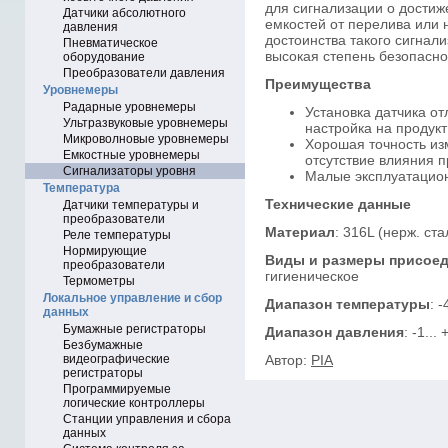
для сигнализации о достиж
Датчики абсолютного
емкостей от перелива или н
давления
достоинства такого сигнал
Пневматическое
высокая степень безопасно
оборудование
Преобразователи давления
Преимущества
Уровнемеры
Радарные уровнемеры
Установка датчика от
Ультразвуковые уровнемеры
настройка на продук
Микроволновые уровнемеры
Хорошая точность из
Емкостные уровнемеры
отсутствие влияния 
Сигнализаторы уровня
Малые эксплуатацио
Температура
Технические данные
Датчики температуры и
преобразователи
Материал
: 316L (нерж. ста
Реле температуры
Нормирующие
Виды и размеры присое
преобразователи
гигиеническое
Термометры
Локальное управление и сбор
Диапазон температуры
: 
данных
Бумажные регистраторы
Диапазон давления
: -1...
Безбумажные
видеографические
Автор:
PIA
регистраторы
Программируемые
логические контроллеры
Станции управления и сбора
данных