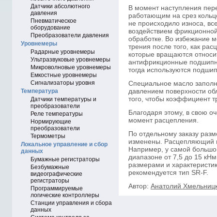
Датчики абсолютного
В момент наступления пере
давления
работающим на срез кольц
Пневматическое
не происходило износа, вс
оборудование
воздействием фрикционной
Преобразователи давления
обработке. Во избежание м
Уровнемеры
трения после того, как ра
Радарные уровнемеры
которые вращаются относи
Ультразвуковые уровнемеры
антифрикционные подшипни
Микроволновые уровнемеры
тогда используются подшип
Емкостные уровнемеры
Сигнализаторы уровня
Специальное масло запол
давлением поверхности обл
Температура
того, чтобы коэффициент т
Датчики температуры и
преобразователи
Благодаря этому, в свою о
Реле температуры
момент расцепления.
Нормирующие
преобразователи
По отдельному заказу раз
Термометры
изменены. Расцепляющий м
Локальное управление и сбор
Например, у самой большо
данных
диапазоне от 7,5 до 15 кН
Бумажные регистраторы
размерами и характеристик
Безбумажные
рекомендуется тип SR-F.
видеографические
регистраторы
Автор:
Анатолий Хмельниц
Программируемые
логические контроллеры
Станции управления и сбора
данных