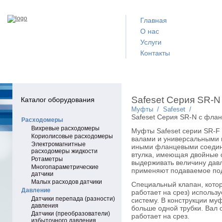
Главная
О нас
Услуги
Контакты
Safeset Серия SR-N
Каталог оборудования
Муфты
/
Safeset
/
Safeset Серия SR-N с фла
Расходомеры
Вихревые расходомеры
Муфты Safeset серии SR-F
Кориолисовые расходомеры
валами и универсальными 
Электромагнитные
иными фланцевыми соедине
расходомеры жидкости
втулка, имеющая двойные с
Ротаметры
выдерживать величину давл
Многопараметрические
применяют подаваемое по
датчики
Малых расходов датчики
Специальный клапан, котор
Давление
работает на срез) использ
Датчики перепада (разности)
систему. В конструкции му
давления
больше одной трубки. Вал 
Датчики (преобразователи)
работает на срез.
избыточного давления