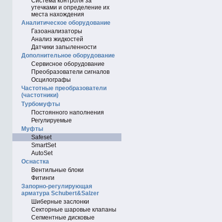
Система контроля за
утечками и определение их
места нахождения
Аналитическое оборудование
Газоанализаторы
Анализ жидкостей
Датчики запыленности
Дополнительное оборудование
Сервисное оборудование
Преобразователи сигналов
Осцилографы
Частотные преобразователи
(частотники)
Турбомуфты
Постоянного наполнения
Регулируемые
Муфты
Safeset
SmartSet
AutoSet
Оснастка
Вентильные блоки
Фитинги
Запорно-регулирующая
арматура Schubert&Salzer
Шиберные заслонки
Секторные шаровые клапаны
Сегментные дисковые